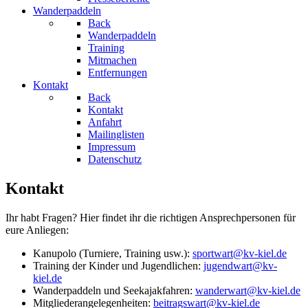
Wanderpaddeln
Back
Wanderpaddeln
Training
Mitmachen
Entfernungen
Kontakt
Back
Kontakt
Anfahrt
Mailinglisten
Impressum
Datenschutz
Kontakt
Ihr habt Fragen? Hier findet ihr die richtigen Ansprechpersonen für
eure Anliegen:
Kanupolo (Turniere, Training usw.):
sportwart@kv-kiel.de
Training der Kinder und Jugendlichen:
jugendwart@kv-
kiel.de
Wanderpaddeln und Seekajakfahren:
wanderwart@kv-kiel.de
Mitgliederangelegenheiten:
beitragswart@kv-kiel.de