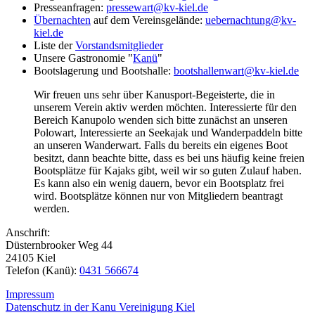
Presseanfragen:
pressewart@kv-kiel.de
Übernachten
auf dem Vereinsgelände:
uebernachtung@kv-
kiel.de
Liste der
Vorstandsmitglieder
Unsere Gastronomie "
Kanü
"
Bootslagerung und Bootshalle:
bootshallenwart@kv-kiel.de
Wir freuen uns sehr über Kanusport-Begeisterte, die in
unserem Verein aktiv werden möchten. Interessierte für den
Bereich Kanupolo wenden sich bitte zunächst an unseren
Polowart, Interessierte an Seekajak und Wanderpaddeln bitte
an unseren Wanderwart. Falls du bereits ein eigenes Boot
besitzt, dann beachte bitte, dass es bei uns häufig keine freien
Bootsplätze für Kajaks gibt, weil wir so guten Zulauf haben.
Es kann also ein wenig dauern, bevor ein Bootsplatz frei
wird. Bootsplätze können nur von Mitgliedern beantragt
werden.
Anschrift:
Düsternbrooker Weg 44
24105 Kiel
Telefon (Kanü):
0431 566674
Impressum
Datenschutz in der Kanu Vereinigung Kiel