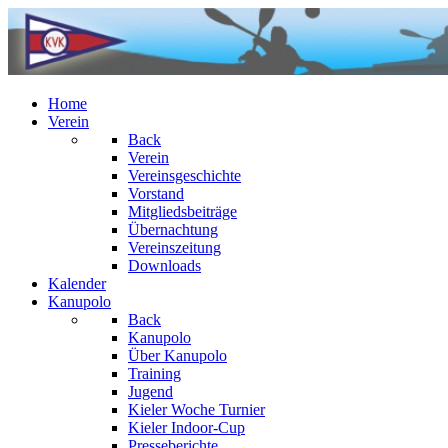
Home
Verein
Back
Verein
Vereinsgeschichte
Vorstand
Mitgliedsbeiträge
Übernachtung
Vereinszeitung
Downloads
Kalender
Kanupolo
Back
Kanupolo
Über Kanupolo
Training
Jugend
Kieler Woche Turnier
Kieler Indoor-Cup
Presseberichte